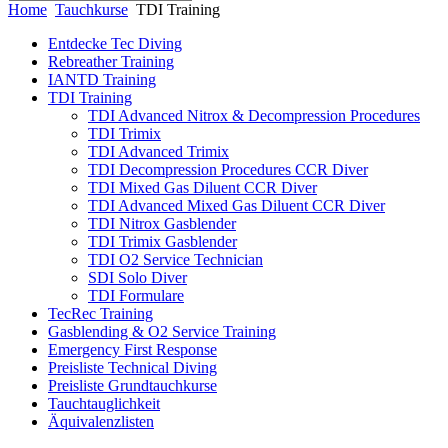
Home
Tauchkurse
TDI Training
Entdecke Tec Diving
Rebreather Training
IANTD Training
TDI Training
TDI Advanced Nitrox & Decompression Procedures
TDI Trimix
TDI Advanced Trimix
TDI Decompression Procedures CCR Diver
TDI Mixed Gas Diluent CCR Diver
TDI Advanced Mixed Gas Diluent CCR Diver
TDI Nitrox Gasblender
TDI Trimix Gasblender
TDI O2 Service Technician
SDI Solo Diver
TDI Formulare
TecRec Training
Gasblending & O2 Service Training
Emergency First Response
Preisliste Technical Diving
Preisliste Grundtauchkurse
Tauchtauglichkeit
Äquivalenzlisten