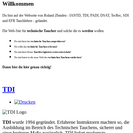
Willkommen
Du bist auf der Webseite von Roland Zbinden - IANTD, TDI, PADI, DSAT, TecRec, SDI
und EFR Tauchlehrer - gelandet.
Die Web-Site für
technische Taucher
und solche die es
werden
wollen.
Du möchtest das
technische Tauchen ausprobieren
?
Du willst das
technische Tauchen erlernen
?
Du möchtest Deine
Tauchfertigkeiten weiterentwickeln
?
Du möchstest in die neue Welt des
technischen Tauchens entdecken
?
Dann bist du hier genau richtig!
TDI
TDI
wurde 1994 gegründet. Erfahrene Instruktoren machten so, die
Ausbildung im Bereich des Technischen Tauchens, sicherer und
einer breiteren Maße zugänglich. TDI liefert modernste