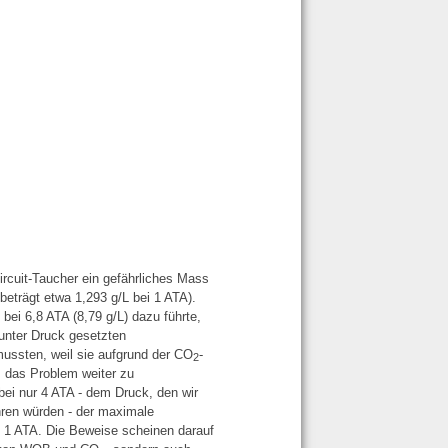
ircuit-Taucher ein gefährliches Mass
beträgt etwa 1,293 g/L bei 1 ATA).
ei 6,8 ATA (8,79 g/L) dazu führte,
unter Druck gesetzten
ussten, weil sie aufgrund der CO
-
2
 das Problem weiter zu
bei nur 4 ATA - dem Druck, den wir
hren würden - der maximale
 1 ATA. Die Beweise scheinen darauf