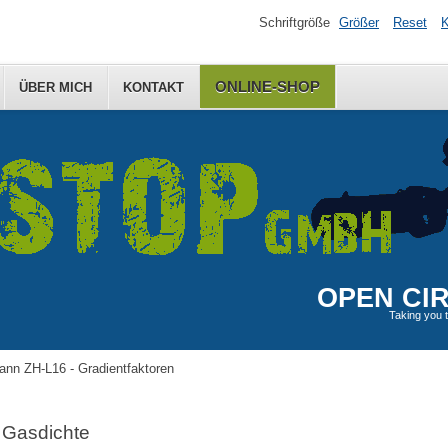
Schriftgröße
Größer
Reset
K
ONLINE-SHOP
ÜBER MICH
KONTAKT
OPEN CIR
Taking you t
nn ZH-L16 - Gradientfaktoren
Gasdichte