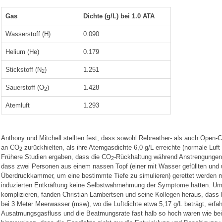
Gas
Dichte (g/L) bei 1.0 ATA
Wasserstoff (H)
0.090
Helium (He)
0.179
Stickstoff (N
)
1.251
2
Sauerstoff (O
)
1.428
2
Atemluft
1.293
Anthony und Mitchell stellten fest, dass sowohl Rebreather- als auch Open-C
an CO
zurückhielten, als ihre Atemgasdichte 6,0 g/L erreichte (normale Luft 
2
Frühere Studien ergaben, dass die CO
-Rückhaltung während Anstrengungen b
2
dass zwei Personen aus einem nassen Topf (einer mit Wasser gefüllten und 
Überdruckkammer, um eine bestimmte Tiefe zu simulieren) gerettet werden m
induzierten Entkräftung keine Selbstwahrnehmung der Symptome hatten. Um
komplizieren, fanden Christian Lambertsen und seine Kollegen heraus, dass 
bei 3 Meter Meerwasser (msw), wo die Luftdichte etwa 5,17 g/L beträgt, erfa
Ausatmungsgasfluss und die Beatmungsrate fast halb so hoch waren wie bei