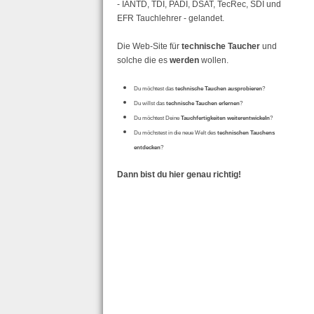
- IANTD, TDI, PADI, DSAT, TecRec, SDI und
EFR Tauchlehrer - gelandet.
Die Web-Site für
technische Taucher
und
solche die es
werden
wollen.
Du möchtest das
technische Tauchen ausprobieren
?
Du willst das
technische Tauchen erlernen
?
Du möchtest Deine
Tauchfertigkeiten weiterentwickeln
?
Du möchstest in die neue Welt des
technischen Tauchens
entdecken
?
Dann bist du hier genau richtig!