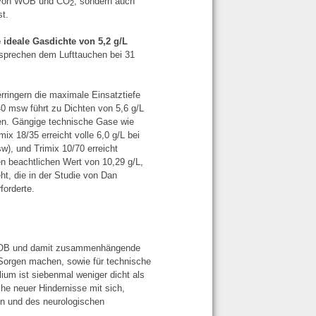
g von WOB und CO
, sondern auch
2
t.
ideale Gasdichte von 5,2 g/L
tsprechen dem Lufttauchen bei 31
ringern die maximale Einsatztiefe
0 msw führt zu Dichten von 5,6 g/L
ten. Gängige technische Gase wie
ix 18/35 erreicht volle 6,0 g/L bei
w), und Trimix 10/70 erreicht
 beachtlichen Wert von 10,29 g/L,
t, die in der Studie von Dan
orderte.
er WOB und damit zusammenhängende
Sorgen machen, sowie für technische
ium ist siebenmal weniger dicht als
ihe neuer Hindernisse mit sich,
en und des neurologischen