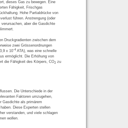
ert, dieses Gas zu bewegen. Eine
erten Fähigkeit, Frischgas
ückhaltung. Hohe Partialdrücke von
erlust führen. Anstrengung (oder
 verursachen, aber die Gasdichte
hlimmert.
inen Druckgradienten zwischen dem
erweise zwei Grössenordnungen
-4
3,9 x 10
ATA), was eine schnelle
us ermöglicht. Die Erhöhung von
ert die Fähigkeit des Körpers, CO
zu
2
lussen. Die Unterschiede in der
 relevanten Faktoren umzugehen,
er Gasdichte als primärem
haben. Diese Experten stellen
her verstanden, und viele schlagen
tmen wollen.