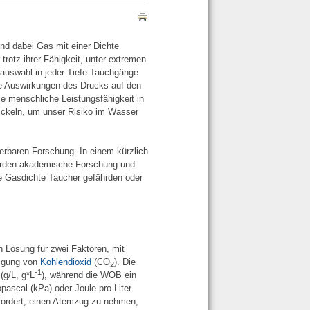
nd dabei Gas mit einer Dichte
trotz ihrer Fähigkeit, unter extremen
sauswahl in jeder Tiefe Tauchgänge
e Auswirkungen des Drucks auf den
e menschliche Leistungsfähigkeit in
ickeln, um unser Risiko im Wasser
erbaren Forschung. In einem kürzlich
erden akademische Forschung und
e Gasdichte Taucher gefährden oder
n Lösung für zwei Faktoren, mit
tigung von
Kohlendioxid
(CO
). Die
2
-1
(g/L, g*L
), während die WOB ein
pascal (kPa) oder Joule pro Liter
fordert, einen Atemzug zu nehmen,