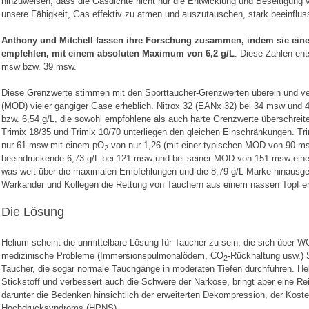
hinzuweisen, dass die Gasdichte nicht nur die Entwicklung und Beseitigun
unsere Fähigkeit, Gas effektiv zu atmen und auszutauschen, stark beeinfluss
Anthony und Mitchell fassen ihre Forschung zusammen, indem sie eine 
empfehlen, mit einem absoluten Maximum von 6,2 g/L
. Diese Zahlen en
msw bzw. 39 msw.
Diese Grenzwerte stimmen mit den Sporttaucher-Grenzwerten überein und ver
(MOD) vieler gängiger Gase erheblich. Nitrox 32 (EANx 32) bei 34 msw und 4
bzw. 6,54 g/L, die sowohl empfohlene als auch harte Grenzwerte überschrei
Trimix 18/35 und Trimix 10/70 unterliegen den gleichen Einschränkungen. Trim
nur 61 msw mit einem pO
von nur 1,26 (mit einer typischen MOD von 90 ms
2
beeindruckende 6,73 g/L bei 121 msw und bei seiner MOD von 151 msw einen
was weit über die maximalen Empfehlungen und die 8,79 g/L-Marke hinausgeh
Warkander und Kollegen die Rettung von Tauchern aus einem nassen Topf erf
Die Lösung
Helium scheint die unmittelbare Lösung für Taucher zu sein, die sich üb
medizinische Probleme (Immersionspulmonalödem, CO
-Rückhaltung usw.) 
2
Taucher, die sogar normale Tauchgänge in moderaten Tiefen durchführen. Hel
Stickstoff und verbessert auch die Schwere der Narkose, bringt aber eine Re
darunter die Bedenken hinsichtlich der erweiterten Dekompression, der Kost
Hochdrucksyndroms (HPNS).