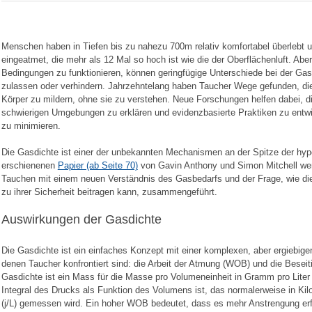
Menschen haben in Tiefen bis zu nahezu 700m relativ komfortabel überlebt u
eingeatmet, die mehr als 12 Mal so hoch ist wie die der Oberflächenluft. Aber 
Bedingungen zu funktionieren, können geringfügige Unterschiede bei der Ga
zulassen oder verhindern. Jahrzehntelang haben Taucher Wege gefunden, di
Körper zu mildern, ohne sie zu verstehen. Neue Forschungen helfen dabei, di
schwierigen Umgebungen zu erklären und evidenzbasierte Praktiken zu entw
zu minimieren.
Die Gasdichte ist einer der unbekannten Mechanismen an der Spitze der hyp
erschienenen
Papier (ab Seite 70)
von Gavin Anthony und Simon Mitchell w
Tauchen mit einem neuen Verständnis des Gasbedarfs und der Frage, wie di
zu ihrer Sicherheit beitragen kann, zusammengeführt.
Auswirkungen der Gasdichte
Die Gasdichte ist ein einfaches Konzept mit einer komplexen, aber ergiebige
denen Taucher konfrontiert sind: die Arbeit der Atmung (WOB) und die Besei
Gasdichte ist ein Mass für die Masse pro Volumeneinheit in Gramm pro Liter 
Integral des Drucks als Funktion des Volumens ist, das normalerweise in Kilo
(j/L) gemessen wird. Ein hoher WOB bedeutet, dass es mehr Anstrengung er