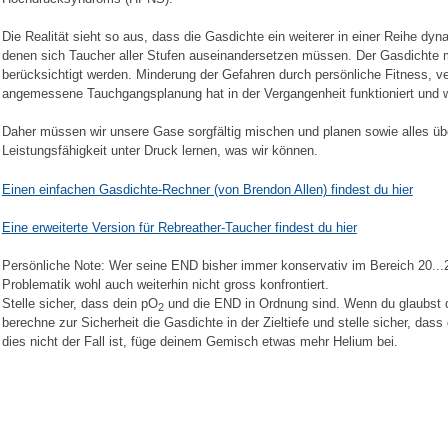
Die Realität sieht so aus, dass die Gasdichte ein weiterer in einer Reihe dyn
denen sich Taucher aller Stufen auseinandersetzen müssen. Der Gasdichte
berücksichtigt werden. Minderung der Gefahren durch persönliche Fitness, ver
angemessene Tauchgangsplanung hat in der Vergangenheit funktioniert und wi
Daher müssen wir unsere Gase sorgfältig mischen und planen sowie alles üb
Leistungsfähigkeit unter Druck lernen, was wir können.
Einen einfachen Gasdichte-Rechner (von Brendon Allen) findest du hier
Eine erweiterte Version für Rebreather-Taucher findest du hier
Persönliche Note: Wer seine END bisher immer konservativ im Bereich 20...2
Problematik wohl auch weiterhin nicht gross konfrontiert.
Stelle sicher, dass dein pO
und die END in Ordnung sind. Wenn du glaubst d
2
berechne zur Sicherheit die Gasdichte in der Zieltiefe und stelle sicher, das
dies nicht der Fall ist, füge deinem Gemisch etwas mehr Helium bei.