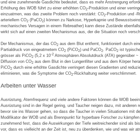
und eine zunehmende Gasdichte bedeutet, dass es mehr Anstrengung erford
Erhöhung des WOB führt zu einer erhöhten CO
-Produktion und einer verring
2
einzuatmen, was das zweite Problem noch verstärkt: CO
-Produktion und -R
2
arteriellem CO
(PaCO
) können zu Narkose, Hyperkapnie und Bewusstseinsv
2
2
mechanisches Versagen in einem Rebreather) kann diese Zustände ebenfalls
wirkt sich auf einen zweiten Mechanismus aus, der die Situation noch versc
Der Mechanismus, der das CO
aus dem Blut entfernt, funktioniert durch e
2
Partialdruck von eingeatmetem CO
(PiCO
) und PaCO
. PaCO
ist typisch
2
2
2
2
-2
grösser als PiCO
(5,2 x 10
Atmosphären Absolutdruck (ATA) gegenüber ~ 
2
Diffusion von CO
aus dem Blut in den Lungenfilter und aus dem Körper hera
2
PiCO
durch eine erhöhte Gasdichte verringert diesen Gradienten und reduzi
2
eliminieren, was die Symptome der CO
-Rückhaltung weiter verschlimmert.
2
Arbeiten unter Wasser
Ausrüstung, Atemfrequenz und viele andere Faktoren können die WOB beeinf
Ausrüstung sind in der Regel gering, und Taucher neigen dazu, mit anderen
bevor sie ins Wasser gehen, so dass die Taucher in vielen Situationen mit d
Modifikator der WOB und als Brennpunkt für hyperbare Forscher zu kämpfen 
zunehmend fest, dass die Auswirkungen der Tiefe weitreichender sind als bis
vor, dass es vielleicht an der Zeit ist, neu zu überdenken, wie und was wir a