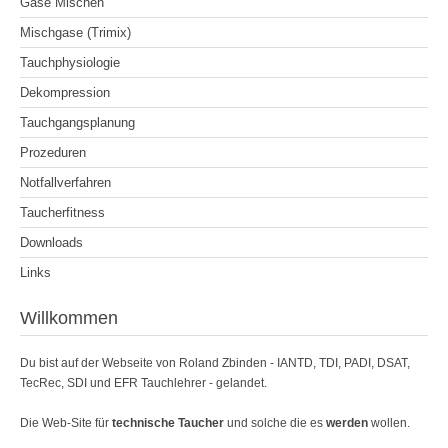
Gase Mischen
Mischgase (Trimix)
Tauchphysiologie
Dekompression
Tauchgangsplanung
Prozeduren
Notfallverfahren
Taucherfitness
Downloads
Links
Willkommen
Du bist auf der Webseite von Roland Zbinden - IANTD, TDI, PADI, DSAT,
TecRec, SDI und EFR Tauchlehrer - gelandet.
Die Web-Site für
technische Taucher
und solche die es
werden
wollen.