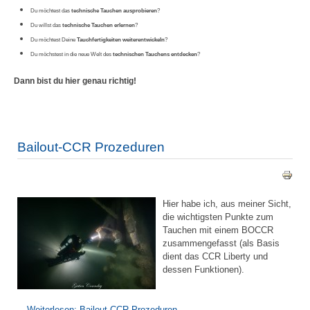
Du möchtest das
technische Tauchen ausprobieren
?
Du willst das
technische Tauchen erlernen
?
Du möchtest Deine
Tauchfertigkeiten weiterentwickeln
?
Du möchstest in die neue Welt des
technischen Tauchens entdecken
?
Dann bist du hier genau richtig!
Bailout-CCR Prozeduren
Hier habe ich, aus meiner Sicht,
die wichtigsten Punkte zum
Tauchen mit einem BOCCR
zusammengefasst (als Basis
dient das CCR Liberty und
dessen Funktionen).
Weiterlesen: Bailout-CCR Prozeduren