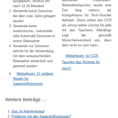
definierten Parametern.
ausgepackt, ersetze ihn
Rebreathertauchen wurde eine
nach 12-18 Monaten
Zeit lang nahezu als
Verwende keine Sensoren,
Königsklasse für Tech-Taucher
die über zwei Jahre gelagert
definiert. Diese sehen den CCR
wurden
als einzig wahre Lösung für jede
Verwende keine
Art des Tauchens. Allerdings
medizinische-, industrielle
sagt der gesunde
oder Automobil-Sensoren in
Menschenverstand uns, dass
einem Rebreather
dem nicht so sein kann.
Verwende nur Sensoren
welche für die Verwendung
Weiterlesen: Ist CCR-
mit dem entsprechenden
Rebreather entwickelt und
Tauchen das Richtige für
getestet wurden
mich?
Weiterlesen: 17 goldene
Regeln für
Sauerstoffsensoren
Weitere Beiträge ...
Gas im Atemkreislauf
Probleme mit den Sauerstoffsensoren?