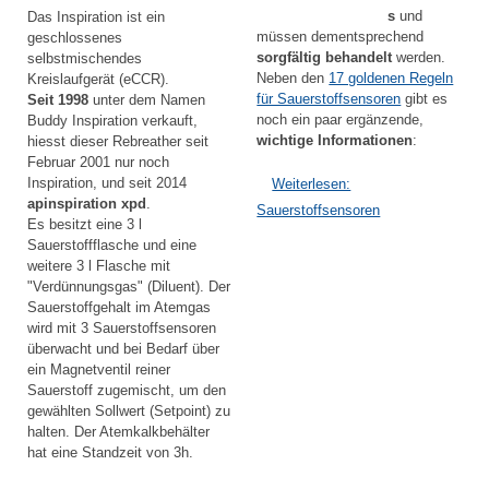
s
und
Das Inspiration ist ein
müssen dementsprechend
geschlossenes
sorgfältig behandelt
werden.
selbstmischendes
Neben den
17 goldenen Regeln
Kreislaufgerät (eCCR).
für Sauerstoffsensoren
gibt es
Seit 1998
unter dem Namen
noch ein paar ergänzende,
Buddy Inspiration verkauft,
wichtige Informationen
:
hiesst dieser Rebreather seit
Februar 2001 nur noch
Inspiration, und seit 2014
Weiterlesen:
apinspiration xpd
.
Sauerstoffsensoren
Es besitzt eine 3 l
Sauerstoffflasche und eine
weitere 3 l Flasche mit
"Verdünnungsgas" (Diluent). Der
Sauerstoffgehalt im Atemgas
wird mit 3 Sauerstoffsensoren
überwacht und bei Bedarf über
ein Magnetventil reiner
Sauerstoff zugemischt, um den
gewählten Sollwert (Setpoint) zu
halten. Der Atemkalkbehälter
hat eine Standzeit von 3h.