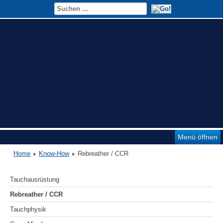
Menü öffnen
Home
Know-How
Rebreather / CCR
Tauchausrüstung
Rebreather / CCR
Tauchphysik