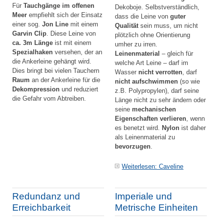
Für
Tauchgänge im offenen
Dekoboje. Selbstverständlich,
Meer
empfiehlt sich der Einsatz
dass die Leine von
guter
einer sog.
Jon Line
mit einem
Qualität
sein muss, um nicht
Garvin Clip
. Diese Leine von
plötzlich ohne Orientierung
ca. 3m Länge
ist mit einem
umher zu irren.
Spezialhaken
versehen, der an
Leinenmaterial
– gleich für
die Ankerleine gehängt wird.
welche Art Leine – darf im
Dies bringt bei vielen Tauchern
Wasser
nicht verrotten
, darf
Raum
an der Ankerleine für die
nicht aufschwimmen
(so wie
Dekompression
und reduziert
z.B. Polypropylen), darf seine
die Gefahr vom Abtreiben.
Länge nicht zu sehr ändern oder
seine
mechanischen
Eigenschaften verlieren
, wenn
es benetzt wird.
Nylon
ist daher
als Leinenmaterial zu
bevorzugen
.
Weiterlesen: Caveline
Redundanz und
Imperiale und
Erreichbarkeit
Metrische Einheiten