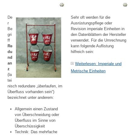
De
Sehr oft werden für die
r
Ausrüstungspflege oder
Be
Revision imperiale Einheiten in
gri
den Datenblättern der Hersteller
ff
verwendet. Für die Umrechnung
Re
kann folgende Auflistung
du
hilfreich sein:
nd
an
Weiterlesen: Imperiale und
z
Metrische Einheiten
(la
tei
nisch redundare „überlaufen, im
Überfluss vorhanden sein“)
bezeichnet unter anderem:
Allgemein einen Zustand
von Überschneidung oder
Überfluss im Sinne von
Überschüssigkeit
Technik: Das mehrfache