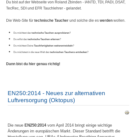
Du bist auf der Webseite von Roland Zbinden - IANTD, TDI, PADI, DSAT,
TecRec, SDI und EFR Tauchlehrer - gelandet.
Die Web-Site für
technische Taucher
und solche die es
werden
wollen.
Du möchtest das
technische Tauchen ausprobieren
?
Du willst das
technische Tauchen erlernen
?
Du möchtest Deine
Tauchfertigkeiten weiterentwickeln
?
Du möchstest in die neue Welt des
technischen Tauchens entdecken
?
Dann bist du hier genau richtig!
EN250:2014 - Neues zur alternativen
Luftversorgung (Oktopus)
Die neue
EN250:2014
vom April 2014 bringt einige wichtige
Änderungen im europäischen Markt. Dieser Standard betrifft die
Herstellung von sog. UBAs (Underwater Breathing Apparatus -