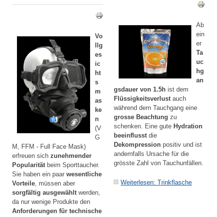
Ab
ein
Vo
er
llg
Ta
es
uc
ic
hg
ht
an
s
gsdauer von 1.5h
ist dem
m
Flüssigkeitsverlust
auch
as
während dem Tauchgang eine
ke
grosse Beachtung
zu
n
schenken. Eine gute
Hydration
(V
beeinflusst
die
G
Dekompression
positiv und ist
M, FFM - Full Face Mask)
andernfalls Ursache für die
erfreuen sich
zunehmender
grösste Zahl von Tauchunfällen.
Popularität
beim Sporttaucher.
Sie haben ein paar
wesentliche
Weiterlesen: Trinkflasche
Vorteile
, müssen aber
sorgfältig ausgewählt
werden,
da nur wenige Produkte den
Anforderungen für technische