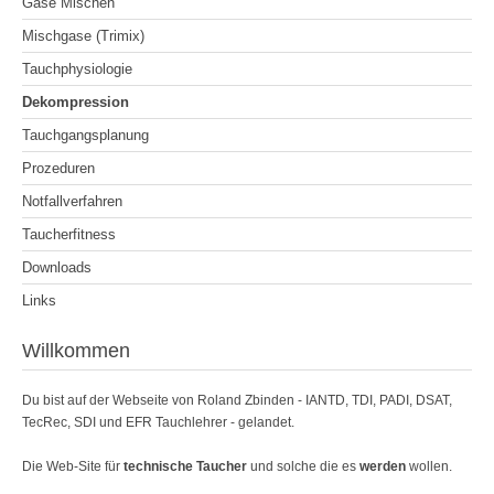
Gase Mischen
Mischgase (Trimix)
Tauchphysiologie
Dekompression
Tauchgangsplanung
Prozeduren
Notfallverfahren
Taucherfitness
Downloads
Links
Willkommen
Du bist auf der Webseite von Roland Zbinden - IANTD, TDI, PADI, DSAT,
TecRec, SDI und EFR Tauchlehrer - gelandet.
Die Web-Site für
technische Taucher
und solche die es
werden
wollen.