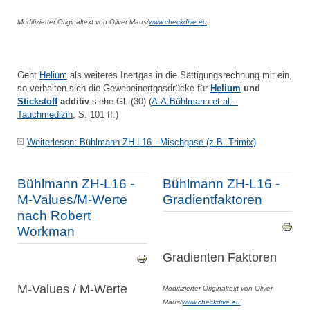
Modifizierter Originaltext von Oliver Maus/
www.checkdive.eu
Geht
Helium
als weiteres Inertgas in die Sättigungsrechnung mit ein,
so verhalten sich die Gewebeinertgasdrücke für
Helium
und
Stickstoff
additiv
siehe Gl. (30) (
A.A.Bühlmann et al. -
Tauchmedizin
,
S. 101 ff.)
Weiterlesen: Bühlmann ZH-L16 - Mischgase (z.B. Trimix)
Bühlmann ZH-L16 -
Bühlmann ZH-L16 -
M-Values/M-Werte
Gradientfaktoren
nach Robert
Workman
Gradienten Faktoren
M-Values / M-Werte
Modifizierter Originaltext von Oliver
Maus/
www.checkdive.eu