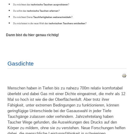
Du möchtest das
technische Tauchen ausprobieren
?
Du willst das
technische Tauchen erlernen
?
Du möchtest Deine
Tauchfertigkeiten weiterentwickeln
?
Du möchstest in die neue Welt des
technischen Tauchens entdecken
?
Dann bist du hier genau richtig!
Gasdichte
Menschen haben in Tiefen bis zu nahezu 700m relativ komfortabel
überlebt und dabei Gas mit einer Dichte eingeatmet, die mehr als 12
Mal so hoch ist wie die der Oberflächenluft. Aber trotz ihrer
Fähigkeit, unter extremen Bedingungen zu funktionieren, können
geringfügige Unterschiede bei der Gasauswahl in jeder Tiefe
Tauchgänge zulassen oder verhindern. Jahrzehntelang haben
Taucher Wege gefunden, die Auswirkungen des Drucks auf den
Körper zu mildern, ohne sie zu verstehen. Neue Forschungen helfen
dabei, die menschliche Leistungsfähigkeit in schwierigen