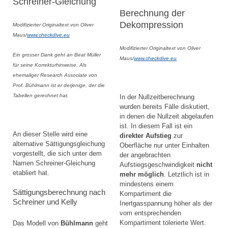
Schreiner-Gleichung
Berechnung der
Dekompression
Modifizierter Originaltext von Oliver
Maus/
www.checkdive.eu
Modifizierter Originaltext von Oliver
Ein grosser Dank geht an Beat Müller
Maus/
www.checkdive.eu
für seine Korrekturhinweise. Als
ehemaliger Research Associate von
Prof. Bühlmann ist er derjenige, der die
Tabellen gerechnet hat.
In der Nullzeitberechnung
wurden bereits Fälle diskutiert,
in denen die Nullzeit abgelaufen
ist. In diesem Fall ist ein
An dieser Stelle wird eine
direkter Aufstieg
zur
alternative Sättigungsgleichung
Oberfläche nur unter Einhalten
vorgestellt, die sich unter dem
der angebrachten
Namen Schreiner-Gleichung
Aufstiegsgeschwindigkeit
nicht
etabliert hat.
mehr möglich
. Letztlich ist in
mindestens einem
Sättigungsberechnung nach
Kompartiment die
Schreiner und Kelly
Inertgasspannung höher als der
vom entsprechenden
Kompartiment tolerierte Wert.
Das Modell von
Bühlmann
geht