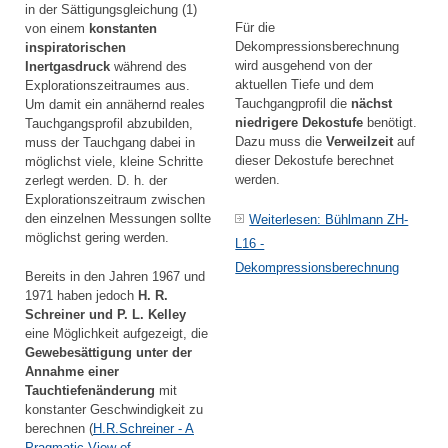
in der Sättigungsgleichung (1)
Für die
von einem
konstanten
Dekompressionsberechnung
inspiratorischen
wird ausgehend von der
Inertgasdruck
während des
aktuellen Tiefe und dem
Explorationszeitraumes aus.
Tauchgangprofil die
nächst
Um damit ein annähernd reales
niedrigere Dekostufe
benötigt.
Tauchgangsprofil abzubilden,
Dazu muss die
Verweilzeit
auf
muss der Tauchgang dabei in
dieser Dekostufe berechnet
möglichst viele, kleine Schritte
werden.
zerlegt werden. D. h. der
Explorationszeitraum zwischen
den einzelnen Messungen sollte
Weiterlesen: Bühlmann ZH-
möglichst gering werden.
L16 -
Dekompressionsberechnung
Bereits in den Jahren 1967 und
1971 haben jedoch
H. R.
Schreiner und P. L. Kelley
eine Möglichkeit aufgezeigt, die
Gewebesättigung unter der
Annahme einer
Tauchtiefenänderung
mit
konstanter Geschwindigkeit zu
berechnen (
H.R.Schreiner -
A
Pragmatic View of