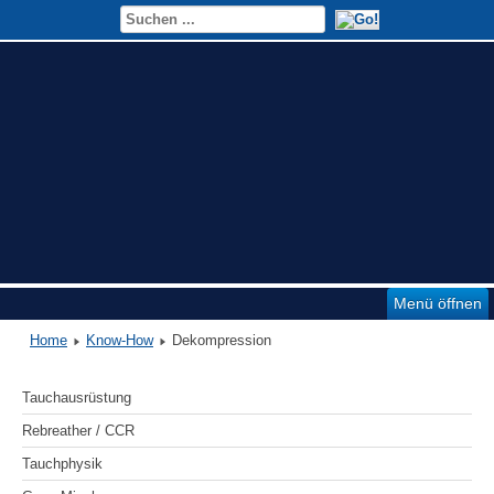
Menü öffnen
Home
Know-How
Dekompression
Tauchausrüstung
Rebreather / CCR
Tauchphysik