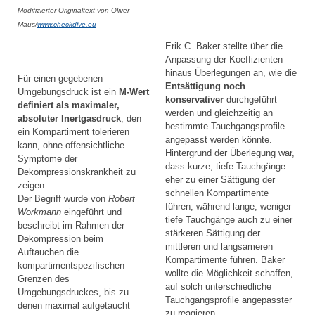
Modifizierter Originaltext von Oliver
Maus/
www.checkdive.eu
Erik C. Baker stellte über die
Anpassung der Koeffizienten
hinaus Überlegungen an, wie die
Für einen gegebenen
Entsättigung noch
Umgebungsdruck ist ein
M-Wert
konservativer
durchgeführt
definiert als maximaler,
werden und gleichzeitig an
absoluter Inertgasdruck
, den
bestimmte Tauchgangsprofile
ein Kompartiment tolerieren
angepasst werden könnte.
kann, ohne offensichtliche
Hintergrund der Überlegung war,
Symptome der
dass kurze, tiefe Tauchgänge
Dekompressionskrankheit zu
eher zu einer Sättigung der
zeigen.
schnellen Kompartimente
Der Begriff wurde von
Robert
führen, während lange, weniger
Workmann
eingeführt und
tiefe Tauchgänge auch zu einer
beschreibt im Rahmen der
stärkeren Sättigung der
Dekompression beim
mittleren und langsameren
Auftauchen die
Kompartimente führen. Baker
kompartimentspezifischen
wollte die Möglichkeit schaffen,
Grenzen des
auf solch unterschiedliche
Umgebungsdruckes, bis zu
Tauchgangsprofile angepasster
denen maximal aufgetaucht
zu reagieren.