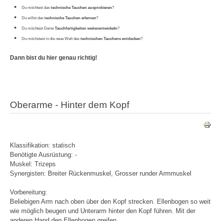
Du möchtest das
technische Tauchen ausprobieren
?
Du willst das
technische Tauchen erlernen
?
Du möchtest Deine
Tauchfertigkeiten weiterentwickeln
?
Du möchstest in die neue Welt des
technischen Tauchens entdecken
?
Dann bist du hier genau richtig!
Oberarme - Hinter dem Kopf
Klassifikation: statisch
Benötigte Ausrüstung: -
Muskel: Trizeps
Synergisten:
Breiter Rückenmuskel, Grosser runder Armmuskel
Vorbereitung:
Beliebigen Arm nach oben über den Kopf strecken. Ellenbogen so weit
wie möglich beugen und Unterarm hinter den Kopf führen. Mit der
anderen Hand den Ellenbogen greifen.