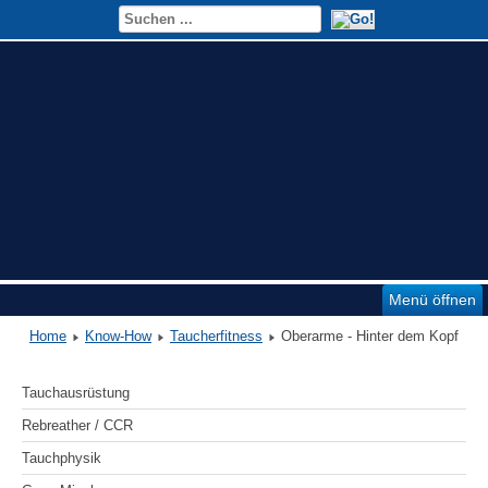
Menü öffnen
Home
Know-How
Taucherfitness
Oberarme - Hinter dem Kopf
Tauchausrüstung
Rebreather / CCR
Tauchphysik