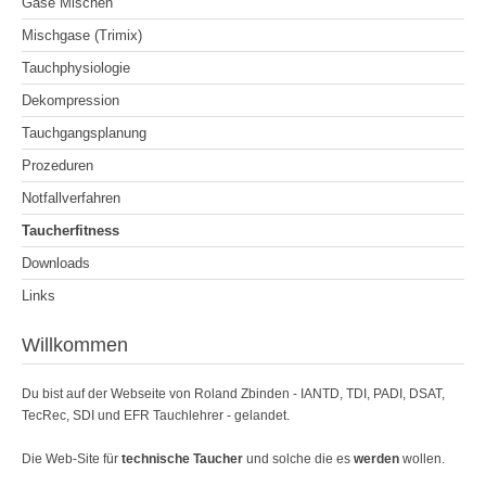
Gase Mischen
Mischgase (Trimix)
Tauchphysiologie
Dekompression
Tauchgangsplanung
Prozeduren
Notfallverfahren
Taucherfitness
Downloads
Links
Willkommen
Du bist auf der Webseite von Roland Zbinden - IANTD, TDI, PADI, DSAT,
TecRec, SDI und EFR Tauchlehrer - gelandet.
Die Web-Site für
technische Taucher
und solche die es
werden
wollen.