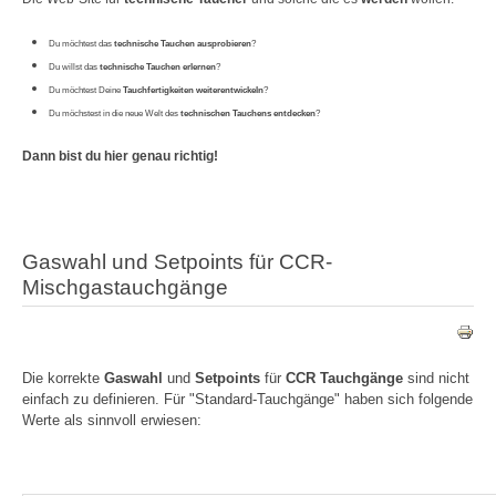
Du möchtest das
technische Tauchen ausprobieren
?
Du willst das
technische Tauchen erlernen
?
Du möchtest Deine
Tauchfertigkeiten weiterentwickeln
?
Du möchstest in die neue Welt des
technischen Tauchens entdecken
?
Dann bist du hier genau richtig!
Gaswahl und Setpoints für CCR-
Mischgastauchgänge
Die korrekte
Gaswahl
und
Setpoints
für
CCR Tauchgänge
sind nicht
einfach zu definieren. Für "Standard-Tauchgänge" haben sich folgende
Werte als sinnvoll erwiesen: