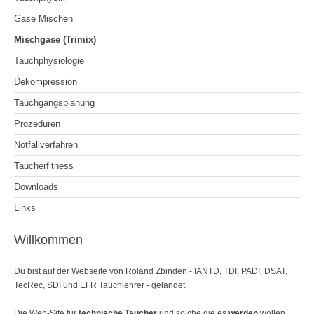
Gase Mischen
Mischgase (Trimix)
Tauchphysiologie
Dekompression
Tauchgangsplanung
Prozeduren
Notfallverfahren
Taucherfitness
Downloads
Links
Willkommen
Du bist auf der Webseite von Roland Zbinden - IANTD, TDI, PADI, DSAT,
TecRec, SDI und EFR Tauchlehrer - gelandet.
Die Web-Site für
technische Taucher
und solche die es
werden
wollen.