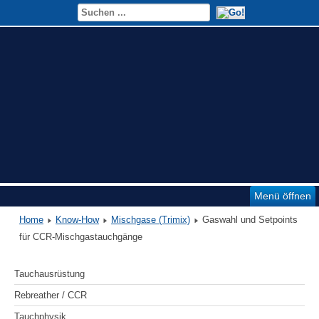
Menü öffnen
Home
Know-How
Mischgase (Trimix)
Gaswahl und Setpoints
für CCR-Mischgastauchgänge
Tauchausrüstung
Rebreather / CCR
Tauchphysik