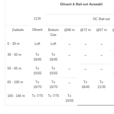
Diluent & Bail-out Auswahl
CCR
OC Bail-out
Diluent
Zieltiefe
Bottom
@90 m
@72 m
@57 m
Gas
0 - 30 m
Luft
Luft
→
→
→
30 - 50 m
Tx
Tx
→
→
→
18/45
18/45
50 - 65 m
Tx
Tx
→
→
→
15/55
15/55
65 - 100 m
Tx
Tx
Tx
Tx
→
10/70
10/70
18/45
21/35
100 - 140 m
Tx 7/75
Tx 7/75
Tx
15/55